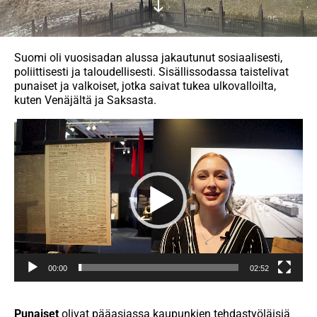
Suomi oli vuosisadan alussa jakautunut sosiaalisesti,
poliittisesti ja taloudellisesti. Sisällissodassa taistelivat
punaiset ja valkoiset, jotka saivat tukea ulkovalloilta,
kuten Venäjältä ja Saksasta.
Videotoistin
00:00
02:52
Punaiset
olivat pääasiassa kaupunkien tehdastyöläisiä