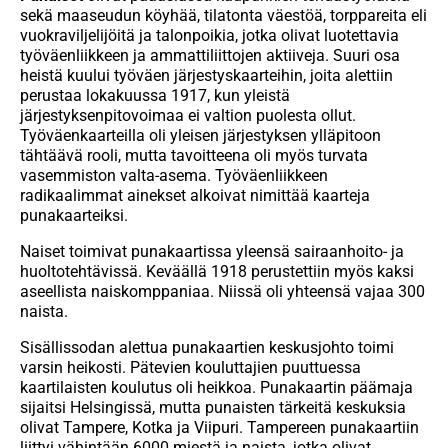
sekä maaseudun köyhää, tilatonta väestöä, torppareita eli
vuokraviljelijöitä ja talonpoikia, jotka olivat luotettavia
työväenliikkeen ja ammattiliittojen aktiiveja. Suuri osa
heistä kuului työväen järjestyskaarteihin, joita alettiin
perustaa lokakuussa 1917, kun yleistä
järjestyksenpitovoimaa ei valtion puolesta ollut.
Työväenkaarteilla oli yleisen järjestyksen ylläpitoon
tähtäävä rooli, mutta tavoitteena oli myös turvata
vasemmiston valta-asema. Työväenliikkeen
radikaalimmat ainekset alkoivat nimittää kaarteja
punakaarteiksi.
Naiset toimivat punakaartissa yleensä sairaanhoito- ja
huoltotehtävissä. Keväällä 1918 perustettiin myös kaksi
aseellista naiskomppaniaa. Niissä oli yhteensä vajaa 300
naista.
Sisällissodan alettua punakaartien keskusjohto toimi
varsin heikosti. Pätevien kouluttajien puuttuessa
kaartilaisten koulutus oli heikkoa. Punakaartin päämaja
sijaitsi Helsingissä, mutta punaisten tärkeitä keskuksia
olivat Tampere, Kotka ja Viipuri. Tampereen punakaartiin
liittyi vähintään 6000 miestä ja naista, jotka olivat