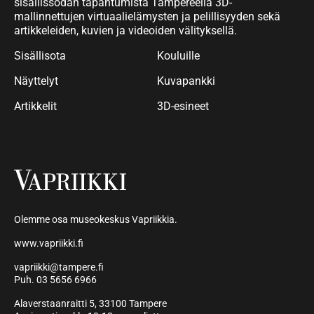
sisällissodan tapahtumista Tampereella 3D-
mallinnettujen virtuaalielämysten ja pelillisyyden sekä
artikkeleiden, kuvien ja videoiden välityksellä.
Sisällisota
Kouluille
Näyttelyt
Kuvapankki
Artikkelit
3D-esineet
Olemme osa museokeskus Vapriikkia.
www.vapriikki.fi
vapriikki@tampere.fi
Puh. 03 5656 6966
Alaverstaanraitti 5, 33100 Tampere