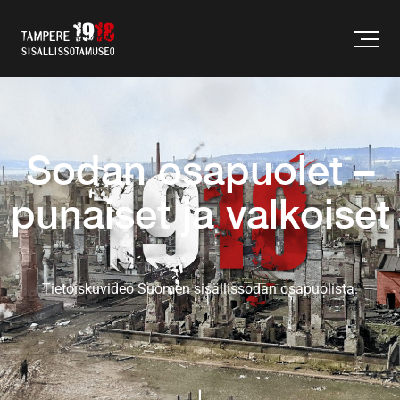
Sodan osapuolet –
punaiset ja valkoiset
Tietoiskuvideo Suomen sisällissodan osapuolista.