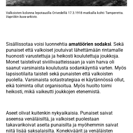
Valkoisten kolonna lepotauolla Orivedellä 17.3.1918 matkalla kohti Tamperetta.
Vapriikin kuva-arkisto.
Sisällissotaa voisi luonnehtia
amatöörien sodaksi
. Sekä
punaiset että valkoiset joutuivat lähettämään rintamalle
huonosti varustettuja ja heikosti koulutettuja joukkoja.
Monet taistelivat siviilivaatteissaan ja vain harva oli
saanut varsinaista koulutusta sodankäyntiä varten. Myös
lapsisotilaita taisteli sekä punaisten että valkoisten
puolella. Varsinaista sotastrategiaa ei käytännössä ollut,
eikä toiminta ollut organisoitua. Myös huolto toimi
heikosti, mikä vaikeutti joukkojen etenemistä.
Aseet olivat kuitenkin nykyaikaisia. Punaiset saivat
aseensa venäläisiltä, ja valkoiset puolestaan
takavarikoivat aseita punaisilta ja myöhemmin saivat
niitä lisää saksalaisilta. Konekiväärit ja venäläisten