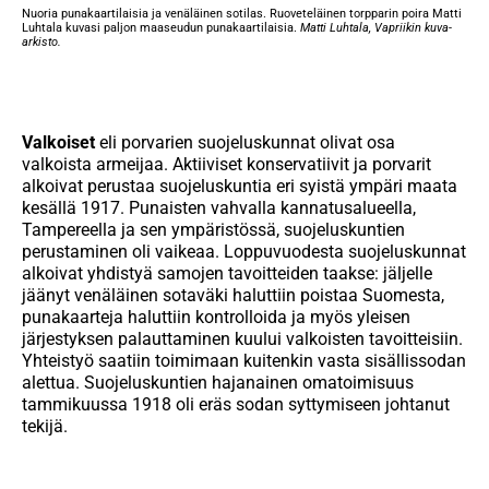
Nuoria punakaartilaisia ja venäläinen sotilas. Ruoveteläinen torpparin poira Matti
Luhtala kuvasi paljon maaseudun punakaartilaisia.
Matti Luhtala, Vapriikin kuva-
arkisto.
Valkoiset
eli porvarien suojeluskunnat olivat osa
valkoista armeijaa. Aktiiviset konservatiivit ja porvarit
alkoivat perustaa suojeluskuntia eri syistä ympäri maata
kesällä 1917. Punaisten vahvalla kannatusalueella,
Tampereella ja sen ympäristössä, suojeluskuntien
perustaminen oli vaikeaa. Loppuvuodesta suojeluskunnat
alkoivat yhdistyä samojen tavoitteiden taakse: jäljelle
jäänyt venäläinen sotaväki haluttiin poistaa Suomesta,
punakaarteja haluttiin kontrolloida ja myös yleisen
järjestyksen palauttaminen kuului valkoisten tavoitteisiin.
Yhteistyö saatiin toimimaan kuitenkin vasta sisällissodan
alettua. Suojeluskuntien hajanainen omatoimisuus
tammikuussa 1918 oli eräs sodan syttymiseen johtanut
tekijä.