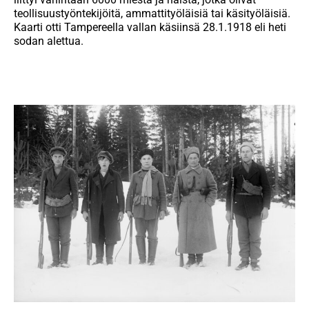
teollisuustyöntekijöitä, ammattityöläisiä tai käsityöläisiä.
Kaarti otti Tampereella vallan käsiinsä 28.1.1918 eli heti
sodan alettua.