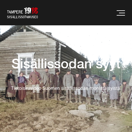
Sisällissodan syyt
Tietoiskuvideo Suomen sisällissodan monista syistä.