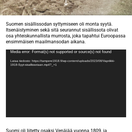
Suomen sisällissodan syttymiseen oli monta syytä.
Itsenäistyminen sekä sitä seurannut sisällissota olivat
osa yhteiskunnallista murrosta, joka tapahtui Euroopassa
ensimmäisen maailmansodan aikana.
Videotoistin
Media error: Format(s) not supported or source(s) not found
Lataa tiedosto: https://tampere1918.fi/wp-content/uploads/2023/08/Vapriikki-
1918-Syyt-sisallissotaan.mp4?_=1
Suomi oli liitetty osaksi Venäjää vuonna 1809, ja