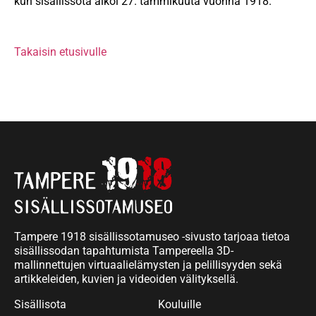
kun sisällissota alkoi 27. tammikuuta vuonna 1918.
Takaisin etusivulle
Tampere 1918 sisällissotamuseo -sivusto tarjoaa tietoa
sisällissodan tapahtumista Tampereella 3D-
mallinnettujen virtuaalielämysten ja pelillisyyden sekä
artikkeleiden, kuvien ja videoiden välityksellä.
Sisällisota
Kouluille