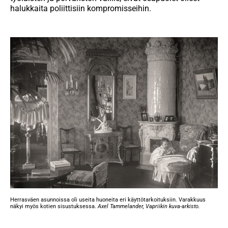
halukkaita poliittisiin kompromisseihin.
Herrasväen asunnoissa oli useita huoneita eri käyttötarkoituksiin. Varakkuus
näkyi myös kotien sisustuksessa.
Axel Tammelander, Vapriikin kuva-arkisto.