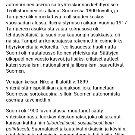
autonominen asema salli yhteiskunnan kehittymisen.
Teollistuminen oli alkanut Suomessa 1800-luvulla, ja
Tampere olikin merkittävä teollisuuden keskus
vuosisadan alussa. Itsenäistymisen aikaan vuonna 1917
Tampereen asukkaista vajaa kolmasosa oli
tehdastyöläisiä, ja suuri osa kaupungin asukkaista oli
naisia. Tampellan konepajassa rakennettiin esimerkiksi
höyrykoneita ja vetureita. Teollisuudesta huolimatta
Suomi oli maatalousvoittoinen yhteiskunta. Säätyjen
ulkopuolinen väestö kasvoi, ja lisäksi erilaiset aatteet,
kuten sosialismi, nationalismi ja liberalismi, saavuttivat
Suomen.
Venäjän keisari Nikolai II aloitti v. 1899
yhtenäistämispolitiikan ajanjakson, joka tunnetaan
Suomessa sortokausina: silloin Suomen autonomista
asemaa kavennettiin.
Suomi oli 1900-luvun alussa muuttunut sääty-
yhteiskunnasta luokkayhteiskunnaksi, joka oli jakanut
kansan kahtia niin
taloudellisesti, sosiaalisesti kuin
poliittisesti.
Suomalaiset jakautuivat rikkaisiin ja köyhiin,
säätyläisiin ja rahvaisiin, porvaristoon ja työläisiin. Näin