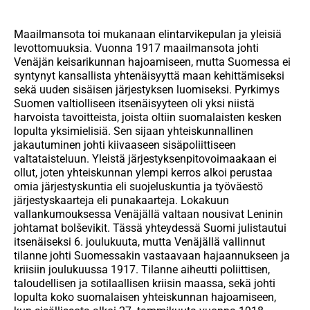
Maailmansota toi mukanaan elintarvikepulan ja yleisiä
levottomuuksia. Vuonna 1917 maailmansota johti
Venäjän keisarikunnan hajoamiseen, mutta Suomessa ei
syntynyt kansallista yhtenäisyyttä maan kehittämiseksi
sekä uuden sisäisen järjestyksen luomiseksi. Pyrkimys
Suomen valtiolliseen itsenäisyyteen oli yksi niistä
harvoista tavoitteista, joista oltiin suomalaisten kesken
lopulta yksimielisiä. Sen sijaan yhteiskunnallinen
jakautuminen johti kiivaaseen sisäpoliittiseen
valtataisteluun. Yleistä järjestyksenpitovoimaakaan ei
ollut, joten yhteiskunnan ylempi kerros alkoi perustaa
omia järjestyskuntia eli suojeluskuntia ja työväestö
järjestyskaarteja eli punakaarteja. Loka­kuun
vallankumouksessa Venäjällä valtaan nousivat Leninin
johtamat bolševikit. Tässä yhteydessä Suomi julistautui
itsenäiseksi 6. joulukuuta, mutta Venäjällä vallinnut
tilanne johti Suomessakin vastaavaan hajaannukseen ja
kriisiin joulukuussa 1917. Tilanne aiheutti poliittisen,
taloudellisen ja sotilaallisen kriisin maassa, sekä johti
lopulta koko suomalaisen yhteiskunnan hajoamiseen,