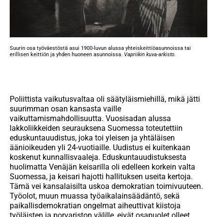
Suurin osa työväestöstä asui 1900-luvun alussa yhteiskeittiöasunnoissa tai
erillisen keittiön ja yhden huoneen asunnoissa.
Vapriikin kuva-arkisto.
Poliittista vaikutusvaltaa oli säätyläismiehillä, mikä jätti
suurimman osan kansasta vaille
vaikuttamismahdollisuutta. Vuosisadan alussa
lakkoliikkeiden seurauksena Suomessa toteutettiin
eduskuntauudistus, joka toi yleisen ja yhtäläisen
äänioikeuden yli 24-vuotiaille. Uudistus ei kuitenkaan
koskenut kunnallisvaaleja. Eduskuntauudistuksesta
huolimatta Venäjän keisarilla oli edelleen korkein valta
Suomessa, ja keisari hajotti hallituksen useita kertoja.
Tämä vei kansalaisilta uskoa demokratian toimivuuteen.
Työolot, muun muassa työaika­lainsäädäntö, sekä
paikallisdemokratian ongelmat aiheuttivat kiistoja
työläisten ja porvariston välille, eivät osapuolet olleet