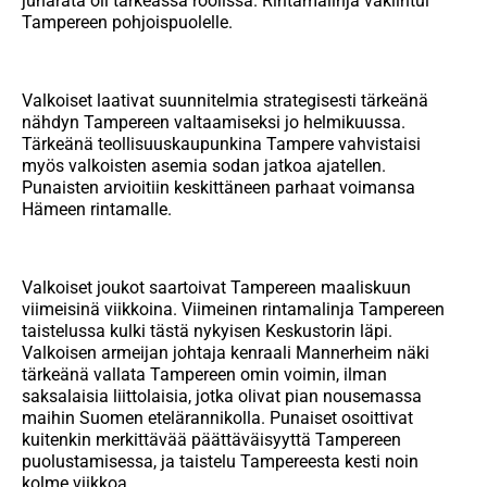
junarata oli tärkeässä roolissa. Rintamalinja vakiintui
Tampereen pohjoispuolelle.
Valkoiset laativat suunnitelmia strategisesti tärkeänä
nähdyn Tampereen valtaamiseksi jo helmikuussa.
Tärkeänä teollisuuskaupunkina Tampere vahvistaisi
myös valkoisten asemia sodan jatkoa ajatellen.
Punaisten arvioitiin keskittäneen parhaat voimansa
Hämeen rintamalle.
Valkoiset joukot saartoivat Tampereen maaliskuun
viimeisinä viikkoina. Viimeinen rintamalinja Tampereen
taistelussa kulki tästä nykyisen Keskustorin läpi.
Valkoisen armeijan johtaja kenraali Mannerheim näki
tärkeänä vallata Tampereen omin voimin, ilman
saksalaisia liittolaisia, jotka olivat pian nousemassa
maihin Suomen etelärannikolla. Punaiset osoittivat
kuitenkin merkittävää päättäväisyyttä Tampereen
puolustamisessa, ja taistelu Tampereesta kesti noin
kolme viikkoa.