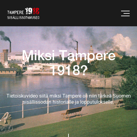
Miksi Tampere
1918?
Tietoiskuvideo siitä miksi Tampere oli niin tärkeä Suomen
sisällissodan historialle ja lopputulokselle.