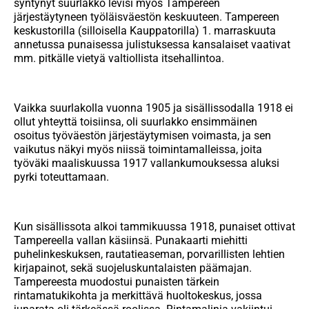
syntynyt suurlakko levisi myös Tampereen
järjestäytyneen työläisväestön keskuuteen. Tampereen
keskustorilla (silloisella Kauppatorilla) 1. marraskuuta
annetussa punaisessa julistuksessa kansalaiset vaativat
mm. pitkälle vietyä valtiollista itsehallintoa.
Vaikka suurlakolla vuonna 1905 ja sisällissodalla 1918 ei
ollut yhteyttä toisiinsa, oli suurlakko ensimmäinen
osoitus työväestön järjestäytymisen voimasta, ja sen
vaikutus näkyi myös niissä toimintamalleissa, joita
työväki maaliskuussa 1917 vallankumouksessa aluksi
pyrki toteuttamaan.
Kun sisällissota alkoi tammikuussa 1918, punaiset ottivat
Tampereella vallan käsiinsä. Punakaarti miehitti
puhelinkeskuksen, rautatieaseman, porvarillisten lehtien
kirjapainot, sekä suojeluskuntalaisten päämajan.
Tampereesta muodostui punaisten tärkein
rintamatukikohta ja merkittävä huoltokeskus, jossa