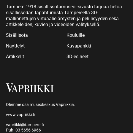
Tampere 1918 sisällissotamuseo -sivusto tarjoaa tietoa
sisällissodan tapahtumista Tampereella 3D-
mallinnettujen virtuaalielämysten ja pelillisyyden sekä
artikkeleiden, kuvien ja videoiden välityksellä.
Sisällisota
Kouluille
Näyttelyt
Kuvapankki
Artikkelit
3D-esineet
Olemme osa museokeskus Vapriikkia.
www.vapriikki.fi
vapriikki@tampere.fi
Puh. 03 5656 6966