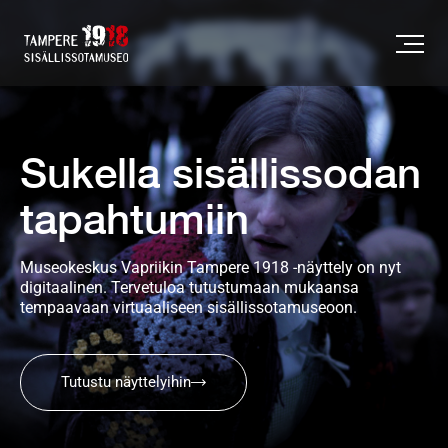
Sukella sisällissodan
tapahtumiin
Museokeskus Vapriikin Tampere 1918 -näyttely on nyt 
digitaalinen. Tervetuloa tutustumaan mukaansa 
tempaavaan virtuaaliseen sisällissotamuseoon.
Tutustu näyttelyihin