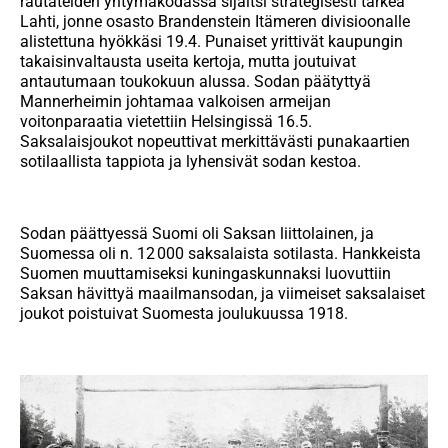
rautateiden yhtymäkodassa sijaitsi strategisesti tärkeä
Lahti, jonne osasto Brandenstein Itämeren divisioonalle
alistettuna hyökkäsi 19.4. Punaiset yrittivät kaupungin
takaisinvaltausta useita kertoja, mutta joutuivat
antautumaan toukokuun alussa. Sodan päätyttyä
Mannerheimin johtamaa valkoisen armeijan
voitonparaatia vietettiin Helsingissä 16.5.
Saksalaisjoukot nopeuttivat merkittävästi punakaartien
sotilaallista tappiota ja lyhensivät sodan kestoa.
Sodan päättyessä Suomi oli Saksan liittolainen, ja
Suomessa oli n. 12 000 saksalaista sotilasta. Hankkeista
Suomen muuttamiseksi kuningaskunnaksi luovuttiin
Saksan hävittyä maailmansodan, ja viimeiset saksalaiset
joukot poistuivat Suomesta joulukuussa 1918.