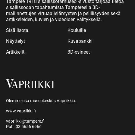
Tampere 1918 sisällissotamuseo -sivusto tarjoaa tietoa
sisällissodan tapahtumista Tampereella 3D-
mallinnettujen virtuaalielämysten ja pelillisyyden sekä
artikkeleiden, kuvien ja videoiden välityksellä.
Sisällisota
Kouluille
Näyttelyt
Kuvapankki
Artikkelit
3D-esineet
Olemme osa museokeskus Vapriikkia.
www.vapriikki.fi
vapriikki@tampere.fi
Puh. 03 5656 6966