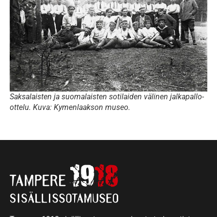
Saksalaisten ja suomalaisten sotilaiden välinen jalkapallo-
ottelu. Kuva: Kymenlaakson museo.