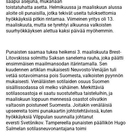
saapui asejuna, mukanaan
toistatuhatta asetta.
Helmikuussa ja maaliskuun alussa
aloite oli punaisilla, jotka tekivät useita tuloksettomia
hyökkäyksiä pitkin rintamaa. Viimeinen yritys oli 13.
maaliskuuta, mutta se tyrehtyi alkuunsa valkoisten
suurhyökkäyksen alettua kaksi päivää myöhemmin.
Punaisten saamaa tukea heikensi 3. maaliskuuta Brest-
Litovskissa
solmittu Saksan sanelema rauha, joka päätti
ensimmäisen maailmansodan itärintamalla. Sen
kuudennen artiklan mukaisesti Neuvosto-Venäjän tuli
vetää sotavoimansa pois Suomesta, valkoisten pyynnön
mukaisesti.
Venäläisten sotilaiden osuus Suomen
sisällissodassa oli melko vähäinen. Merkittäviä
sotilasosastoja ei saatu suostuteltua taisteluihin, ja
maaliskuun loppuun mennessä osastot olivatkin
valtaosin poistuneet Suomesta.
Joitakin venäläisiä
upseere
ita
toimi punakaartin johtotehtävissä, kuten
hyökkäyksiä Vilppulan suunnalla johtanut
eversti
Svetšnikov.
Tampereella punaisten päällikön Hugo
Salmelan
sotilasneuvonantajana toimi