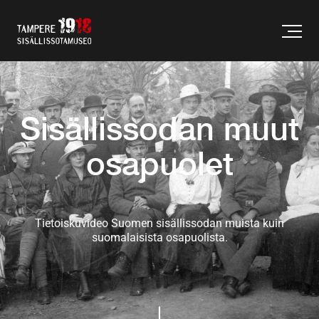
Sisällissodan muut
osapuolet
Tietoiskuvideo Suomen sisällissodan muista kuin
suomalaisista osapuolista.