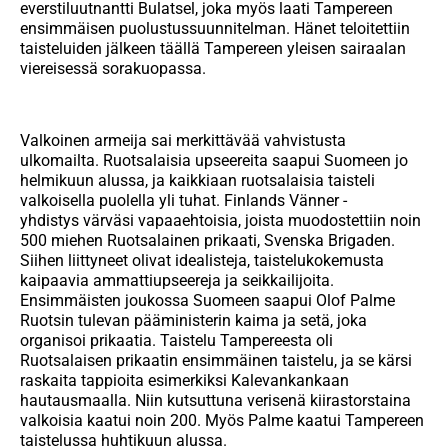
everstiluutnantti
Bulatsel
,
joka myös laati Tampereen
ensimmäisen puolustussuunnitelman. Hänet teloitettiin
taisteluiden jälkeen
täällä
Tampereen yleisen sairaalan
viereisessä
sorakuopassa.
Valkoinen armeija sai merkittävää vahvistusta
ulkomailta. Ruotsalaisia upseereita saapui Suomeen jo
helmikuun alussa, ja kaikkiaan ruotsalaisia taisteli
valkoisella puolella yl
i tuhat.
Finlan
ds
Vänner
-
yhdistys
värväsi
vapaaehtoisia, joista muodostettiin noin
500 miehen Ruotsalainen prikaati,
Svenska
Brigaden
.
Siihen liittyneet olivat idealisteja, taistelukokemusta
kaipaavia ammattiupseereja ja seikkailijoita.
Ensimmäisten joukossa Suomeen saapui
Olof Palme
Ruotsin tulevan pääministerin kaima ja setä, joka
organisoi prikaatia.
Taistelu Tampereesta oli
Ruotsalaisen prikaatin ensimmäinen taistelu, ja se kärsi
raskaita tappioita esimerkiksi Kalevankankaan
hautausmaalla. Niin kutsuttuna verisenä kiirastorstaina
valkoisia kaatui noin 200. Myös Palme kaatui Tampereen
taistelussa huhtikuun alussa.