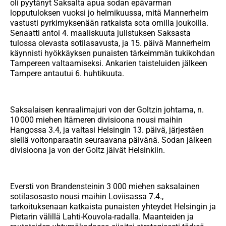
oli pyytänyt Saksalta apua sodan epävarman
lopputuloksen vuoksi jo helmikuussa, mitä Mannerheim
vastusti pyrkimyksenään ratkaista sota omilla joukoilla.
Senaatti antoi 4. maaliskuuta julistuksen Saksasta
tulossa olevasta sotilasavusta, ja 15. päivä Mannerheim
käynnisti hyökkäyksen punaisten tärkeimmän tukikohdan
Tampereen valtaamiseksi. Ankarien taisteluiden jälkeen
Tampere antautui 6. huhtikuuta.
Saksalaisen kenraalimajuri von der Goltzin johtama, n.
10 000 miehen Itämeren divisioona nousi maihin
Hangossa 3.4, ja valtasi Helsingin 13. päivä, järjestäen
siellä voitonparaatin seuraavana päivänä. Sodan jälkeen
divisioona ja von der Goltz jäivät Helsinkiin.
Eversti von Brandensteinin 3 000 miehen saksalainen
sotilasosasto nousi maihin Loviisassa 7.4.,
tarkoituksenaan katkaista punaisten yhteydet Helsingin ja
Pietarin välillä Lahti-Kouvola-radalla. Maanteiden ja