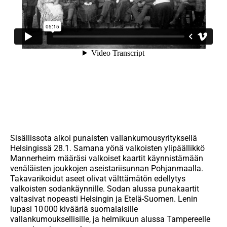
Sisällissota alkoi punaisten vallankumousyrityksellä
Helsingissä 28.1. Samana yönä valkoisten ylipäällikkö
Mannerheim määräsi valkoiset kaartit käynnistämään
venäläisten joukkojen aseistariisunnan Pohjanmaalla.
Takavarikoidut aseet olivat välttämätön edellytys
valkoisten sodankäynnille.
Sodan alussa punakaartit
valtasivat nopeasti Helsingin ja Etelä-Suomen. Lenin
lupasi 10 000 kivääriä suomalaisille
vallankumouksellisille, ja helmikuun alussa Tampereelle