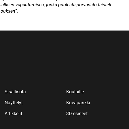
allisen vapautumisen, jonka puolesta porvaristo taisteli
mouksen”
.
Sisällisota
Kouluille
Näyttelyt
Kuvapankki
Artikkelit
3D-esineet