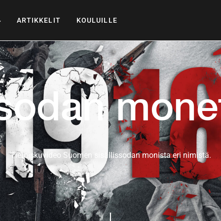
ARTIKKELIT
KOULUILLE
ssodan mone
Tietoiskuvideo Suomen sisällissodan monista eri nimistä.