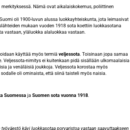
merkityksessä. Nämä ovat aikalaiskokemus, poliittinen
 Suomi oli 1900-luvun alussa luokkayhteiskunta, jota leimasivat
alaislähteiden mukaan vuoden 1918 sota koettiin luokkasotana
ta vastaan, yläluokka alaluokkaa vastaan.
voidaan käyttää myös termiä
veljessota
. Toisinaan jopa samaa
le. Veljessota-nimitys ei kuitenkaan pidä sisällään ulkomaalaisia
isia ja venäläisiä joukkoja. Veljessota korostaa myös
dalle oli ominaista, että siinä taisteli myös naisia.
ta Suomessa
ja
Suomen sota vuonna 1918
.
a työväestö kävi luokkasotaa porvaristoa vastaan saavuttaakseen