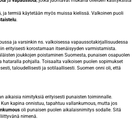
ota
ja
vapaussota
, jotka juontavat mukana olleiden käsityksistä
, ja termiä käytetään myös muissa kielissä. Valkoinen puoli
taistelu
.
pussa ja varsinkin ns. valkoisessa vapaussotakirjallisuudessa
iin erityisesti korostamaan itsenäisyyden varmistamista.
venäläisten joukkojen poistaminen Suomesta, punaisen osapuolen
la hataralla pohjalla. Toisaalta valkoisen puolen sopimukset
ti, taloudellisesti ja sotilaallisesti. Suomen onni oli, että
n aikaisia nimityksiä erityisesti punaisten toiminnalle.
 Kun kapina onnistuu, tapahtuu vallankumous, mutta jos
ankumous
oli punaisen puolen aikalaisnimitys sodalle. Sitä
liittyvänä nimenä.