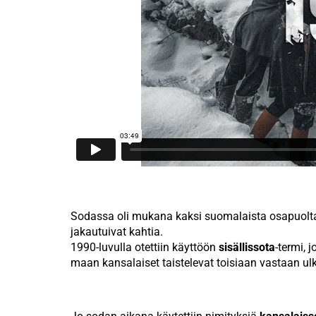
Sodassa oli mukana kaksi suomalaista osapuolta s
jakautuivat kahtia.
1990-luvulla otettiin käyttöön
sisällissota
-termi, 
maan kansalaiset taistelevat toisiaan vastaan ul