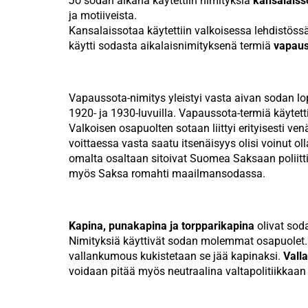
Jo sodan aikana käytettiin nimityksiä
kansalaiss
ja motiiveista.
Kansalaissotaa käytettiin valkoisessa lehdistössä
käytti sodasta aikalaisnimityksenä termiä
vapaus
Vapaussota-nimitys yleistyi vasta aivan sodan lo
1920- ja 1930-luvuilla. Vapaussota-termiä käytett
Valkoisen osapuolten sotaan liittyi erityisesti 
voittaessa vasta saatu itsenäisyys olisi voinut ol
omalta osaltaan sitoivat Suomea Saksaan poliittises
myös Saksa romahti maailmansodassa.
Kapina, punakapina ja torpparikapina
olivat soda
Nimityksiä käyttivät sodan molemmat osapuolet.
vallankumous kukistetaan se jää kapinaksi.
Vall
voidaan pitää myös neutraalina valtapolitiikkaan 