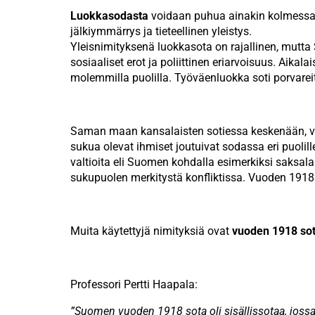
Luokkasodasta
voidaan puhua ainakin kolmessa 
jälkiymmärrys ja tieteellinen yleistys.
Yleisnimityksenä luokkasota on rajallinen, mutta
sosiaaliset erot ja poliittinen eriarvoisuus. Aik
molemmilla puolilla. Työväenluokka soti porvarei
Saman maan kansalaisten sotiessa keskenään, 
sukua olevat ihmiset joutuivat sodassa eri puolil
valtioita eli Suomen kohdalla esimerkiksi saksala
sukupuolen merkitystä konfliktissa. Vuoden 1918 so
Muita käytettyjä nimityksiä ovat
vuoden 1918 so
Professori Pertti Haapala:
”
Suomen vuoden 1918 sota oli sisällissotaa, joss